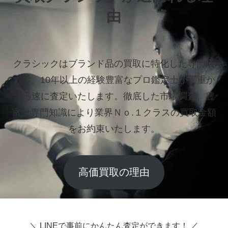
由
クラシックはブランド品の買取に特化した専門店
です。
10年以上の経験豊富なプロ鑑定士が丁重か
つ迅速に査定いたします。
徹底した市場調査、豊
富な専門知識により業界Ｎｏ.１クラスの買取金額
をお約束いたします。
高価買取の理由
＼ LINEで事前にかんたん査定ができます！ ／