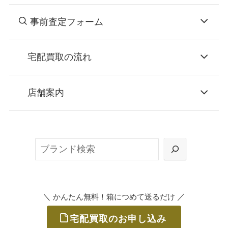
事前査定フォーム
宅配買取の流れ
STEP
お申込み
店舗案内
無料で梱包ダンボールをお届けする「宅配キ
ット申込」、
検
または梱包材不要の「集荷申込」からお選び
索
いただけます。
＼
／
かんたん無料！箱につめて送るだけ
宅配買取のお申し込み
STEP
ご発送