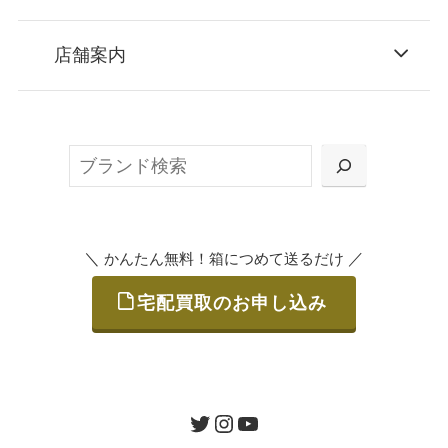
STEP
お申込み
店舗案内
無料で梱包ダンボールをお届けする「宅配キ
ット申込」、
検
または梱包材不要の「集荷申込」からお選び
索
いただけます。
＼
／
かんたん無料！箱につめて送るだけ
宅配買取のお申し込み
STEP
ご発送
箱に売りたいお品をつめて、送るだけで簡単
にご利用いただけます。
ツイッター
インスタグラム
ユーチューブ