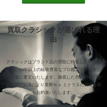
買取クラシックが選ばれる理
由
クラシックはブランド品の買取に特化した専門店
です。
10年以上の経験豊富なプロ鑑定士が丁重か
つ迅速に査定いたします。
徹底した市場調査、豊
富な専門知識により業界Ｎｏ.１クラスの買取金額
をお約束いたします。