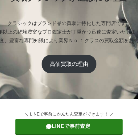
クラシックはブランド品の買取に特化した専門店です。
0年以上の経験豊富なプロ鑑定士が丁重かつ迅速に査定いたしま
査、豊富な専門知識により業界Ｎｏ.１クラスの買取金額をお
高価買取の理由
＼ LINEで事前にかんたん査定ができます！ ／
LINEで事前査定