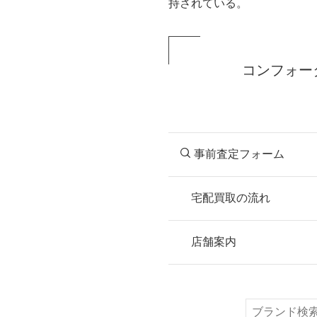
持されている。
コンフォー
事前査定フォーム
宅配買取の流れ
STEP
お申込み
店舗案内
無料で梱包ダンボ
または梱包材不要
検