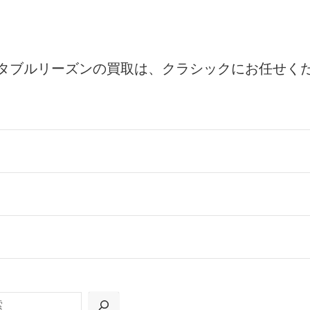
タブルリーズンの買取は、クラシックにお任せく
ールをお届けする「宅配キット申込」、
の「集荷申込」からお選びいただけます。