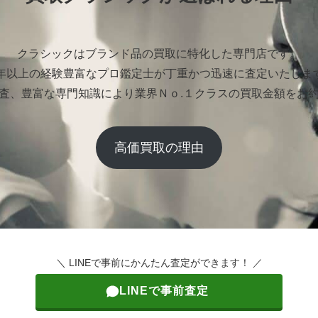
クラシックはブランド品の買取に特化した専門店です。
0年以上の経験豊富なプロ鑑定士が丁重かつ迅速に査定いたしま
査、豊富な専門知識により業界Ｎｏ.１クラスの買取金額をお
高価買取の理由
＼ LINEで事前にかんたん査定ができます！ ／
LINEで事前査定