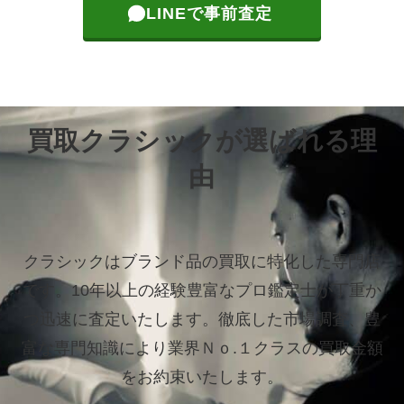
LINEで事前査定
買取クラシックが選ばれる理
由
クラシックはブランド品の買取に特化した専門店
です。
10年以上の経験豊富なプロ鑑定士が丁重か
つ迅速に査定いたします。
徹底した市場調査、豊
富な専門知識により業界Ｎｏ.１クラスの買取金額
をお約束いたします。