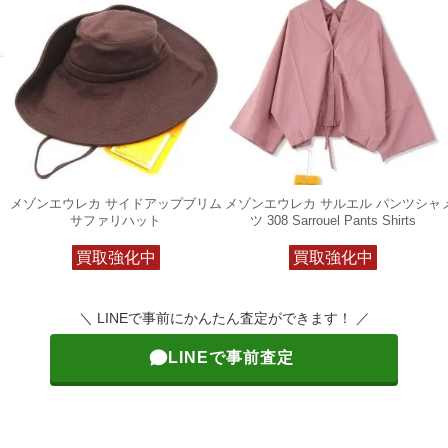
メゾンエウレカ サイドアップブリム
メゾンエウレカ サルエル パンツシャ
サファリハット
ツ 308 Sarrouel Pants Shirts
買取強化中
買取強化中
＼ LINEで事前にかんたん査定ができます！ ／
LINEで事前査定