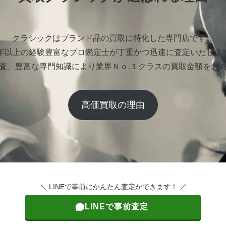
クラシックはブランド品の買取に特化した専門店です。
0年以上の経験豊富なプロ鑑定士が丁重かつ迅速に査定いたしま
査、豊富な専門知識により業界Ｎｏ.１クラスの買取金額をお
高価買取の理由
＼ LINEで事前にかんたん査定ができます！ ／
LINEで事前査定