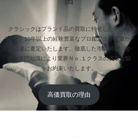
由
クラシックはブランド品の買取に特化した専門店
です。
10年以上の経験豊富なプロ鑑定士が丁重か
つ迅速に査定いたします。
徹底した市場調査、豊
富な専門知識により業界Ｎｏ.１クラスの買取金額
をお約束いたします。
高価買取の理由