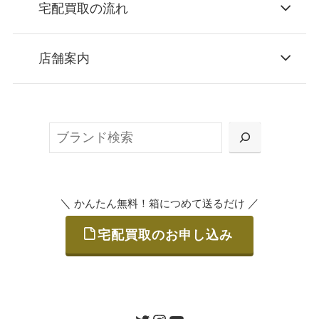
宅配買取の流れ
STEP
お申込み
店舗案内
無料で梱包ダンボールをお届けする「宅配キ
ット申込」、
検
または梱包材不要の「集荷申込」からお選び
索
いただけます。
＼
／
かんたん無料！箱につめて送るだけ
宅配買取のお申し込み
STEP
ご発送
箱に売りたいお品をつめて、送るだけで簡単
にご利用いただけます。