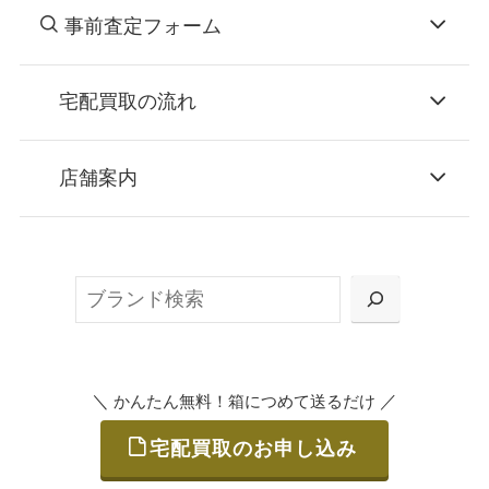
事前査定フォーム
宅配買取の流れ
STEP
お申込み
店舗案内
無料で梱包ダンボールをお届けする「宅配キ
ット申込」、
検
または梱包材不要の「集荷申込」からお選び
索
いただけます。
＼
／
かんたん無料！箱につめて送るだけ
宅配買取のお申し込み
STEP
ご発送