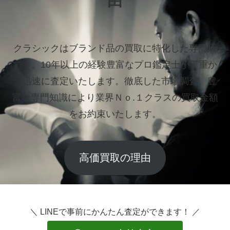
由
クラシックはブランド品の買取に特化した専門店
です。
10年以上の経験豊富なプロ鑑定士が丁重か
つ迅速に査定いたします。
徹底した市場調査、豊
富な専門知識により業界Ｎｏ.１クラスの買取金額
をお約束いたします。
高価買取の理由
＼ LINEで事前にかんたん査定ができます！ ／