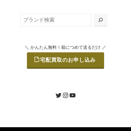
無料で梱包ダンボールをお届けする「宅配キ
ット申込」、
検
または梱包材不要の「集荷申込」からお選び
索
いただけます。
＼
／
かんたん無料！箱につめて送るだけ
宅配買取のお申し込み
STEP
ご発送
箱に売りたいお品をつめて、送るだけで簡単
にご利用いただけます。
ツイッター
インスタグラム
ユーチューブ
送料は無料です。
STEP
査定結果のご承認 / 入金