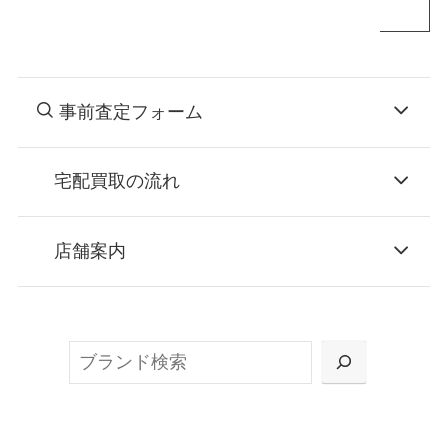
事前査定フォーム
宅配買取の流れ
STEP
お申込み
店舗案内
無料で梱包ダンボールをお届けする「宅配キ
ット申込」、
検
または梱包材不要の「集荷申込」からお選び
索
いただけます。