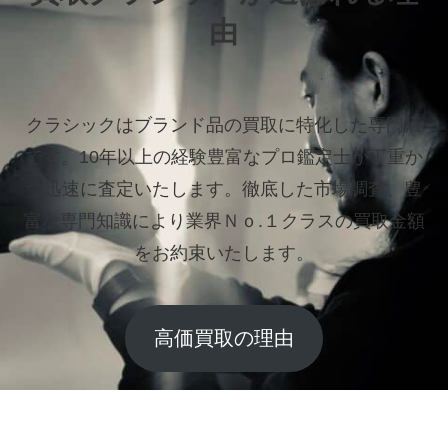
由
クラシックはブランド品の買取に特化した専門店
です。
10年以上の経験豊富なプロ鑑定士が丁重か
つ迅速に査定いたします。
徹底した市場調査、豊
富な専門知識により業界Ｎｏ.１クラスの買取金額
をお約束いたします。
高価買取の理由