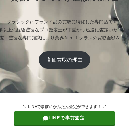
クラシックはブランド品の買取に特化した専門店です。
0年以上の経験豊富なプロ鑑定士が丁重かつ迅速に査定いたしま
査、豊富な専門知識により業界Ｎｏ.１クラスの買取金額をお
高価買取の理由
＼ LINEで事前にかんたん査定ができます！ ／
LINEで事前査定