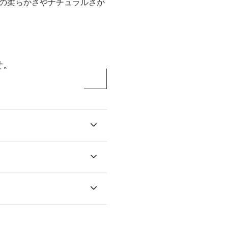
の柔らかさやナチュラルさが
せ。