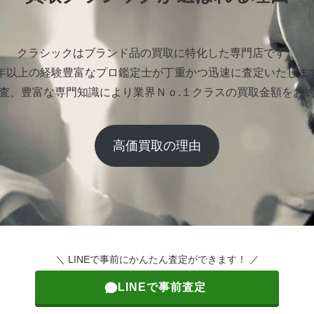
クラシックはブランド品の買取に特化した専門店です。
0年以上の経験豊富なプロ鑑定士が丁重かつ迅速に査定いたしま
査、豊富な専門知識により業界Ｎｏ.１クラスの買取金額をお
高価買取の理由
＼ LINEで事前にかんたん査定ができます！ ／
LINEで事前査定