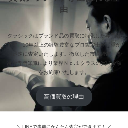
由
クラシックはブランド品の買取に特化した専門店
です。
10年以上の経験豊富なプロ鑑定士が丁重か
つ迅速に査定いたします。
徹底した市場調査、豊
富な専門知識により業界Ｎｏ.１クラスの買取金額
をお約束いたします。
高価買取の理由
＼ LINEで事前にかんたん査定ができます！ ／