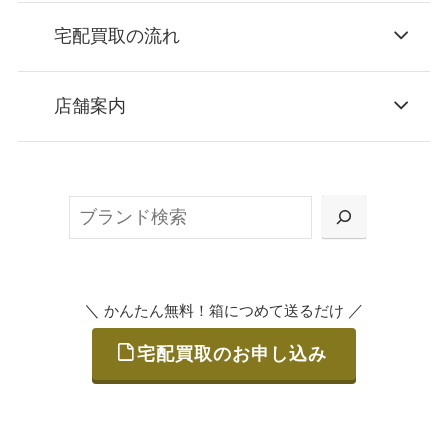
宅配買取の流れ
STEP
お申込み
店舗案内
無料で梱包ダンボールをお届けする「宅配キ
ット申込」、
検
または梱包材不要の「集荷申込」からお選び
索
いただけます。
＼
／
かんたん無料！箱につめて送るだけ
宅配買取のお申し込み
STEP
ご発送
箱に売りたいお品をつめて、送るだけで簡単