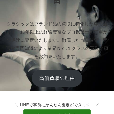
由
クラシックはブランド品の買取に特化した専門店
です。
10年以上の経験豊富なプロ鑑定士が丁重か
つ迅速に査定いたします。
徹底した市場調査、豊
富な専門知識により業界Ｎｏ.１クラスの買取金額
をお約束いたします。
高価買取の理由
＼ LINEで事前にかんたん査定ができます！ ／