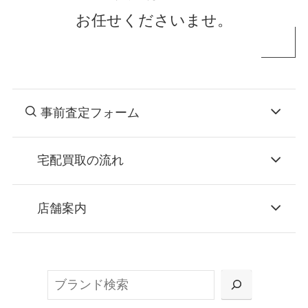
お任せくださいませ。
事前査定フォーム
宅配買取の流れ
STEP
お申込み
店舗案内
無料で梱包ダンボールをお届けする「宅配キ
ット申込」、
検
または梱包材不要の「集荷申込」からお選び
索