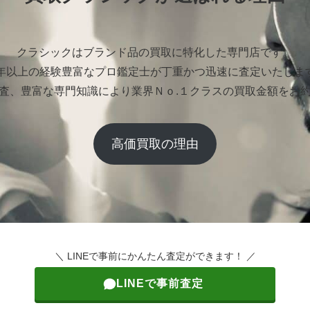
クラシックはブランド品の買取に特化した専門店です。
0年以上の経験豊富なプロ鑑定士が丁重かつ迅速に査定いたしま
査、豊富な専門知識により業界Ｎｏ.１クラスの買取金額をお
高価買取の理由
＼ LINEで事前にかんたん査定ができます！ ／
LINEで事前査定