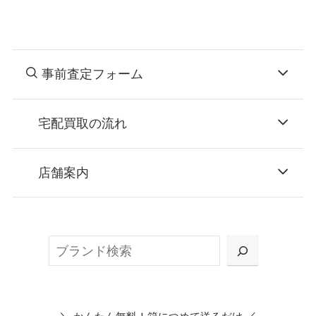
事前査定フォーム
宅配買取の流れ
STEP
お申込み
店舗案内
無料で梱包ダンボールをお届けする「宅配キ
ット申込」、
検
または梱包材不要の「集荷申込」からお選び
索
いただけます。
＼
／