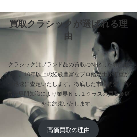
買取クラシックが選ばれる理
由
クラシックはブランド品の買取に特化した専門店
です。
10年以上の経験豊富なプロ鑑定士が丁重か
つ迅速に査定いたします。
徹底した市場調査、豊
富な専門知識により業界Ｎｏ.１クラスの買取金額
をお約束いたします。
高価買取の理由