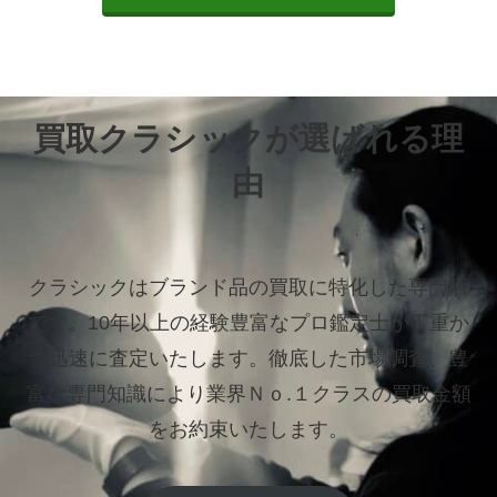
買取クラシックが選ばれる理
由
クラシックはブランド品の買取に特化した専門店
です。
10年以上の経験豊富なプロ鑑定士が丁重か
つ迅速に査定いたします。
徹底した市場調査、豊
富な専門知識により業界Ｎｏ.１クラスの買取金額
をお約束いたします。