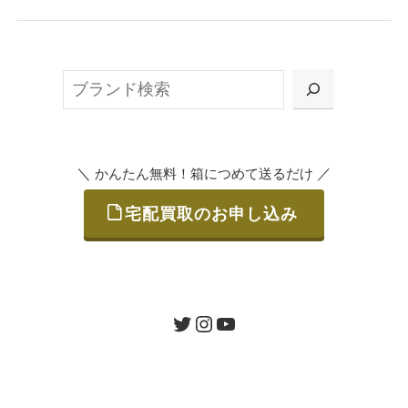
無料で梱包ダンボールをお届けする「宅配キ
ット申込」、
検
または梱包材不要の「集荷申込」からお選び
索
いただけます。
＼
／
かんたん無料！箱につめて送るだけ
宅配買取のお申し込み
STEP
ご発送
箱に売りたいお品をつめて、送るだけで簡単
にご利用いただけます。
ツイッター
インスタグラム
ユーチューブ
送料は無料です。