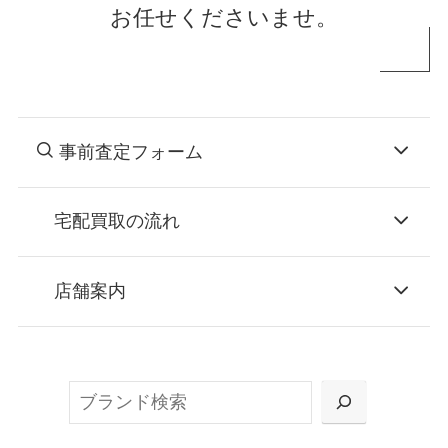
お任せくださいませ。
事前査定フォーム
宅配買取の流れ
STEP
お申込み
店舗案内
無料で梱包ダンボールをお届けする「宅配キ
ット申込」、
検
または梱包材不要の「集荷申込」からお選び
索