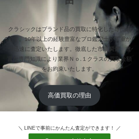
由
クラシックはブランド品の買取に特化した専門店
です。
10年以上の経験豊富なプロ鑑定士が丁重か
つ迅速に査定いたします。
徹底した市場調査、豊
富な専門知識により業界Ｎｏ.１クラスの買取金額
をお約束いたします。
高価買取の理由
＼ LINEで事前にかんたん査定ができます！ ／