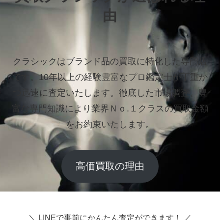
由
クラシックはブランド品の買取に特化した専門店
です。
10年以上の経験豊富なプロ鑑定士が丁重か
つ迅速に査定いたします。
徹底した市場調査、豊
富な専門知識により業界Ｎｏ.１クラスの買取金額
をお約束いたします。
高価買取の理由
＼ LINEで事前にかんたん査定ができます！ ／