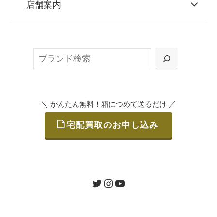
店舗案内
無料で梱包ダンボールをお届けする「宅配キ
ット申込」、
検
または梱包材不要の「集荷申込」からお選び
索
いただけます。
＼
／
かんたん無料！箱につめて送るだけ
宅配買取のお申し込み
STEP
ご発送
箱に売りたいお品をつめて、送るだけで簡単
にご利用いただけます。
ツイッター
インスタグラム
ユーチューブ
送料は無料です。