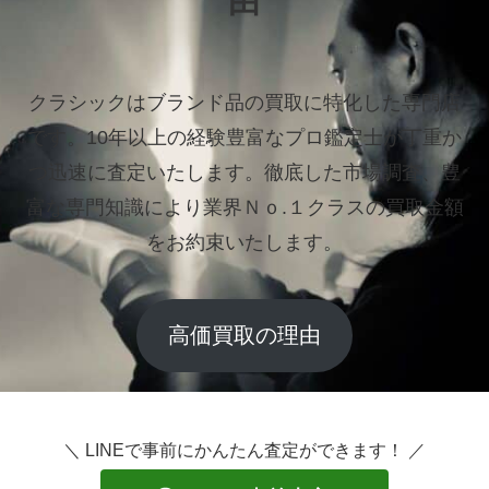
由
クラシックはブランド品の買取に特化した専門店
です。
10年以上の経験豊富なプロ鑑定士が丁重か
つ迅速に査定いたします。
徹底した市場調査、豊
富な専門知識により業界Ｎｏ.１クラスの買取金額
をお約束いたします。
高価買取の理由
＼ LINEで事前にかんたん査定ができます！ ／