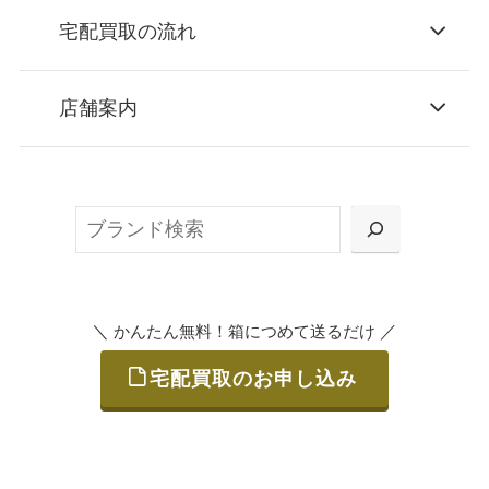
宅配買取の流れ
STEP
お申込み
店舗案内
無料で梱包ダンボールをお届けする「宅配キ
ット申込」、
検
または梱包材不要の「集荷申込」からお選び
索
いただけます。
＼
／
かんたん無料！箱につめて送るだけ
宅配買取のお申し込み
STEP
ご発送
箱に売りたいお品をつめて、送るだけで簡単
にご利用いただけます。