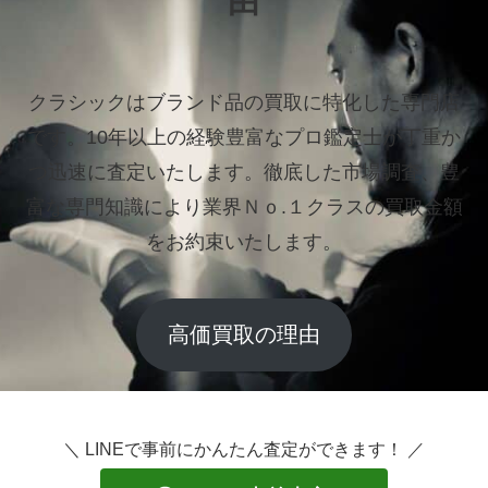
由
クラシックはブランド品の買取に特化した専門店
です。
10年以上の経験豊富なプロ鑑定士が丁重か
つ迅速に査定いたします。
徹底した市場調査、豊
富な専門知識により業界Ｎｏ.１クラスの買取金額
をお約束いたします。
高価買取の理由
＼ LINEで事前にかんたん査定ができます！ ／