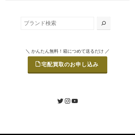
無料で梱包ダンボールをお届けする「宅配キ
ット申込」、
検
または梱包材不要の「集荷申込」からお選び
索
いただけます。
＼
／
かんたん無料！箱につめて送るだけ
宅配買取のお申し込み
STEP
ご発送
箱に売りたいお品をつめて、送るだけで簡単
にご利用いただけます。
ツイッター
インスタグラム
ユーチューブ
送料は無料です。
STEP