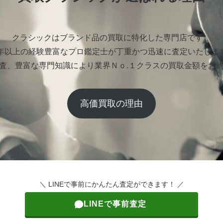
クラシックはブランド品の買取に特化した専門店です。
0年以上の経験豊富なプロ鑑定士が丁重かつ迅速に査定いたしま
査、豊富な専門知識により業界Ｎｏ.１クラスの買取金額をお
高価買取の理由
＼ LINEで事前にかんたん査定ができます！ ／
LINEで事前査定