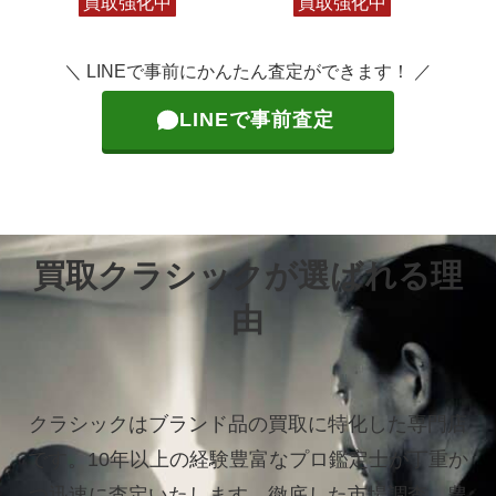
買取強化中
買取強化中
＼ LINEで事前にかんたん査定ができます！ ／
LINEで事前査定
買取クラシックが選ばれる理
由
クラシックはブランド品の買取に特化した専門店
です。
10年以上の経験豊富なプロ鑑定士が丁重か
つ迅速に査定いたします。
徹底した市場調査、豊