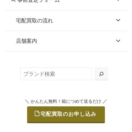
宅配買取の流れ
STEP
お申込み
店舗案内
無料で梱包ダンボールをお届けする「宅配キ
ット申込」、
検
または梱包材不要の「集荷申込」からお選び
索
いただけます。
＼
／
かんたん無料！箱につめて送るだけ
宅配買取のお申し込み
STEP
ご発送