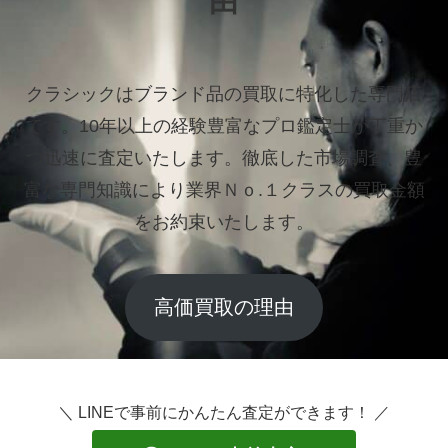
由
クラシックはブランド品の買取に特化した専門店
です。
10年以上の経験豊富なプロ鑑定士が丁重か
つ迅速に査定いたします。
徹底した市場調査、豊
富な専門知識により業界Ｎｏ.１クラスの買取金額
をお約束いたします。
高価買取の理由
＼ LINEで事前にかんたん査定ができます！ ／