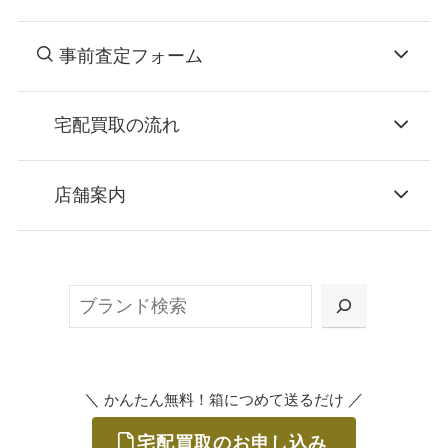
事前査定フォーム
宅配買取の流れ
STEP
お申込み
店舗案内
無料で梱包ダンボールをお届けする「宅配キ
ット申込」、
検
または梱包材不要の「集荷申込」からお選び
索
いただけます。
＼
／
かんたん無料！箱につめて送るだけ
宅配買取のお申し込み
STEP