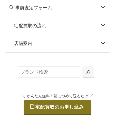
事前査定フォーム
宅配買取の流れ
STEP
お申込み
店舗案内
無料で梱包ダンボールをお届けする「宅配キ
ット申込」、
検
または梱包材不要の「集荷申込」からお選び
索
いただけます。
＼
／
かんたん無料！箱につめて送るだけ
宅配買取のお申し込み
STEP
ご発送