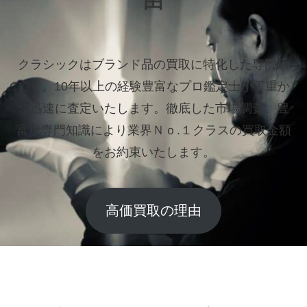
由
クラシックはブランド品の買取に特化した専門店
です。
10年以上の経験豊富なプロ鑑定士が丁重か
つ迅速に査定いたします。
徹底した市場調査、豊
富な専門知識により業界Ｎｏ.１クラスの買取金額
をお約束いたします。
高価買取の理由