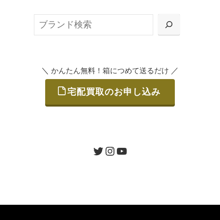
ット申込」、
検
または梱包材不要の「集荷申込」からお選び
索
いただけます。
＼
／
かんたん無料！箱につめて送るだけ
宅配買取のお申し込み
STEP
ご発送
箱に売りたいお品をつめて、送るだけで簡単
にご利用いただけます。
ツイッター
インスタグラム
ユーチューブ
送料は無料です。
STEP
査定結果のご承認 / 入金