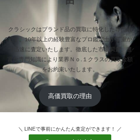
由
クラシックはブランド品の買取に特化した専門店
です。
10年以上の経験豊富なプロ鑑定士が丁重か
つ迅速に査定いたします。
徹底した市場調査、豊
富な専門知識により業界Ｎｏ.１クラスの買取金額
をお約束いたします。
高価買取の理由
＼ LINEで事前にかんたん査定ができます！ ／