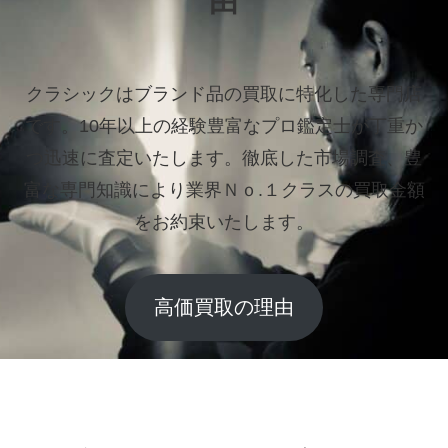
由
クラシックはブランド品の買取に特化した専門店
です。
10年以上の経験豊富なプロ鑑定士が丁重か
つ迅速に査定いたします。
徹底した市場調査、豊
富な専門知識により業界Ｎｏ.１クラスの買取金額
をお約束いたします。
高価買取の理由