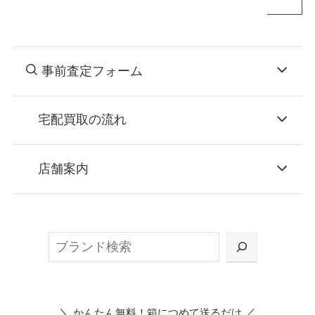
事前査定フォーム
宅配買取の流れ
STEP
お申込み
店舗案内
無料で梱包ダンボールをお届けする「宅配キ
ット申込」、
検
または梱包材不要の「集荷申込」からお選び
索
いただけます。
＼
／
かんたん無料！箱につめて送るだけ