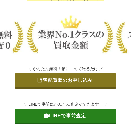
＼ かんたん無料！箱につめて送るだけ ／
宅配買取のお申し込み
＼ LINEで事前にかんたん査定ができます！ ／
LINEで事前査定