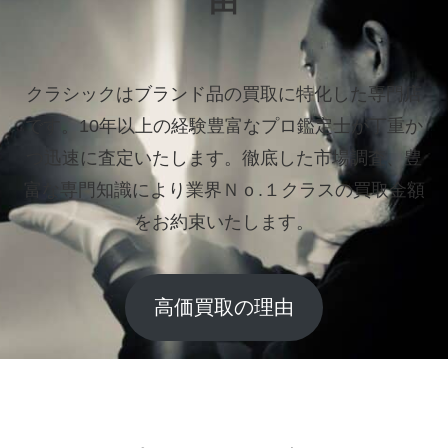
由
クラシックはブランド品の買取に特化した専門店
です。
10年以上の経験豊富なプロ鑑定士が丁重か
つ迅速に査定いたします。
徹底した市場調査、豊
富な専門知識により業界Ｎｏ.１クラスの買取金額
をお約束いたします。
高価買取の理由