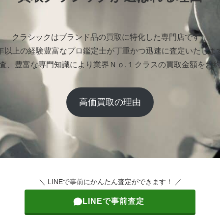
クラシックはブランド品の買取に特化した専門店です。
0年以上の経験豊富なプロ鑑定士が丁重かつ迅速に査定いたしま
査、豊富な専門知識により業界Ｎｏ.１クラスの買取金額をお
高価買取の理由
＼ LINEで事前にかんたん査定ができます！ ／
LINEで事前査定