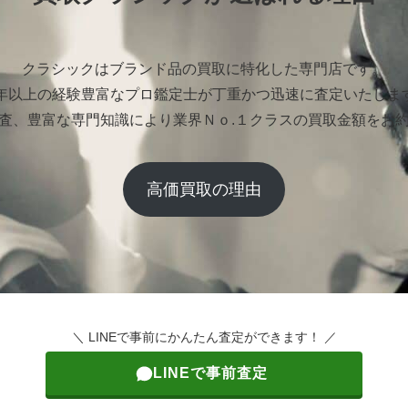
クラシックはブランド品の買取に特化した専門店です。
0年以上の経験豊富なプロ鑑定士が丁重かつ迅速に査定いたしま
査、豊富な専門知識により業界Ｎｏ.１クラスの買取金額をお
高価買取の理由
＼ LINEで事前にかんたん査定ができます！ ／
LINEで事前査定