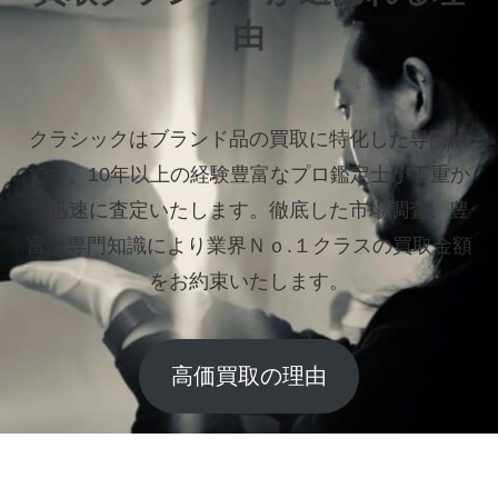
由
クラシックはブランド品の買取に特化した専門店
です。
10年以上の経験豊富なプロ鑑定士が丁重か
つ迅速に査定いたします。
徹底した市場調査、豊
富な専門知識により業界Ｎｏ.１クラスの買取金額
をお約束いたします。
高価買取の理由