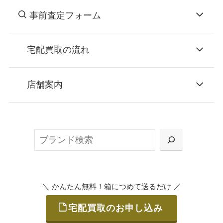
事前査定フォーム
宅配買取の流れ
STEP
お申込み
店舗案内
無料で梱包ダンボールをお届けする「宅配キ
ット申込」、
検
または梱包材不要の「集荷申込」からお選び
索
いただけます。
＼
／
かんたん無料！箱につめて送るだけ
宅配買取のお申し込み
STEP
ご発送