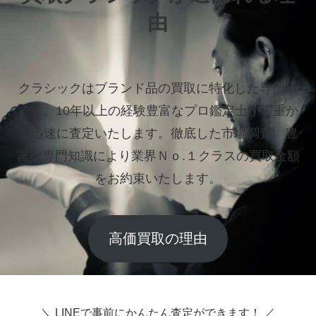
由
クラシックはブランド品の買取に特化した専門店
です。
10年以上の経験豊富なプロ鑑定士が丁重か
つ迅速に査定いたします。
徹底した市場調査、豊
富な専門知識により業界Ｎｏ.１クラスの買取金額
をお約束いたします。
高価買取の理由
＼ LINEで事前にかんたん査定ができます！ ／