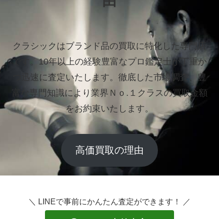
由
クラシックはブランド品の買取に特化した専門店
です。
10年以上の経験豊富なプロ鑑定士が丁重か
つ迅速に査定いたします。
徹底した市場調査、豊
富な専門知識により業界Ｎｏ.１クラスの買取金額
をお約束いたします。
高価買取の理由
＼ LINEで事前にかんたん査定ができます！ ／