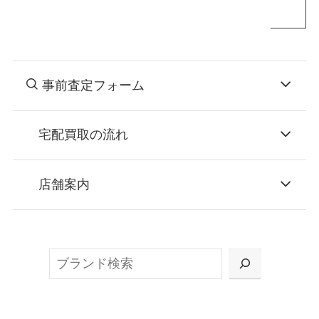
事前査定フォーム
宅配買取の流れ
STEP
お申込み
店舗案内
無料で梱包ダンボールをお届けする「宅配キ
ット申込」、
検
または梱包材不要の「集荷申込」からお選び
索
いただけます。