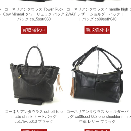
ッ
コーネリアンタウラス Tower Ruck
コーネリアンタウラス 4 handle high
ル
Cow Mineral タワーリュック バック
2WAY レザー ショルダーバッグ トー
パック co15sstr050
トバッグ co09ssfh040
買取強化中
買取強化中
コーネリアンタウラス cut off tote
コーネリアンタウラス ショルダーバ
ウ
matte shrink トートバッグ
ッグ co08sssh002 one shoulder mini
co17fwco010 ブラック
牛革 レザー ブラック