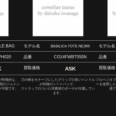
LE BAG
モデル名
モデル名
BASILICA TOTE NEJIRI
H020
品番
CO14FWBT050N
品番
買取価格
買取価格
K
ASK
が特徴的な、
刀の柄をモチーフにしたグリップの良いハンドル
フルベジタ
内部のジョイン
が特徴のトートバッグ。
ーを使用し
が可能です。
ストラップのついた同素材のポーチが付属してい
感
ます。