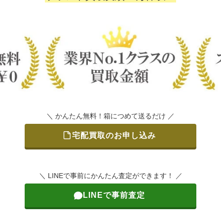
＼ かんたん無料！箱につめて送るだけ ／
宅配買取のお申し込み
＼ LINEで事前にかんたん査定ができます！ ／
LINEで事前査定