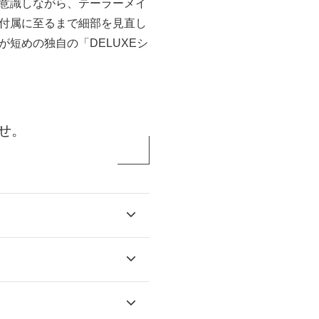
意識しながら、テーラーメイ
付属に至るまで細部を見直し
短めの独自の「DELUXEシ
せ。