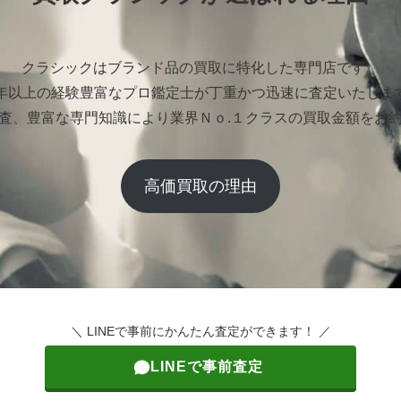
クラシックはブランド品の買取に特化した専門店です。
0年以上の経験豊富なプロ鑑定士が丁重かつ迅速に査定いたしま
査、豊富な専門知識により業界Ｎｏ.１クラスの買取金額をお
高価買取の理由
＼ LINEで事前にかんたん査定ができます！ ／
LINEで事前査定