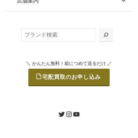
店舗案内
無料で梱包ダンボールをお届けする「宅配キ
ット申込」、
検
または梱包材不要の「集荷申込」からお選び
索
いただけます。
＼
／
かんたん無料！箱につめて送るだけ
宅配買取のお申し込み
STEP
ご発送
箱に売りたいお品をつめて、送るだけで簡単
にご利用いただけます。
ツイッター
インスタグラム
ユーチューブ
送料は無料です。