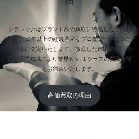
由
クラシックはブランド品の買取に特化した専門店
です。
10年以上の経験豊富なプロ鑑定士が丁重か
つ迅速に査定いたします。
徹底した市場調査、豊
富な専門知識により業界Ｎｏ.１クラスの買取金額
をお約束いたします。
高価買取の理由