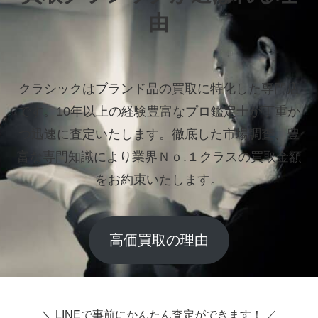
由
クラシックはブランド品の買取に特化した専門店
です。
10年以上の経験豊富なプロ鑑定士が丁重か
つ迅速に査定いたします。
徹底した市場調査、豊
富な専門知識により業界Ｎｏ.１クラスの買取金額
をお約束いたします。
高価買取の理由
＼ LINEで事前にかんたん査定ができます！ ／