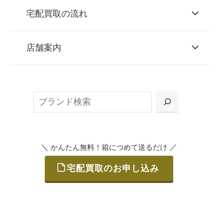
宅配買取の流れ
STEP
お申込み
店舗案内
無料で梱包ダンボールをお届けする「宅配キ
ット申込」、
検
または梱包材不要の「集荷申込」からお選び
索
いただけます。
＼
／
かんたん無料！箱につめて送るだけ
宅配買取のお申し込み
STEP
ご発送
箱に売りたいお品をつめて、送るだけで簡単
にご利用いただけます。