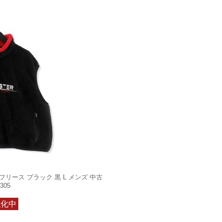
ST フリース ブラック 黒 L メンズ 中古
305
強化中