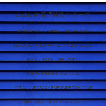
doubletの高価買取シリーズ
MEMORIAL POLAROID DENIM JACKET
MESSAGE HAND-PAINTED RIDERS JACKET
SILK CHINO CUT-OFF JACKET
HAPPY BALLONS CARDIGAN
NOT ANNIVERSARY EMBROIDERY HOODIE
CHAOS EMBROIDERY TRACK JACKET