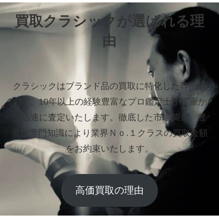
買取クラシックが選ばれる理
由
クラシックはブランド品の買取に特化した専門店
です。
10年以上の経験豊富なプロ鑑定士が丁重か
つ迅速に査定いたします。
徹底した市場調査、豊
富な専門知識により業界Ｎｏ.１クラスの買取金額
をお約束いたします。
高価買取の理由