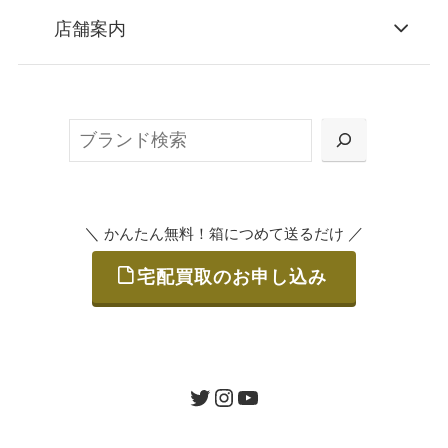
STEP
お申込み
店舗案内
無料で梱包ダンボールをお届けする「宅配キ
ット申込」、
検
または梱包材不要の「集荷申込」からお選び
索
いただけます。
＼
／
かんたん無料！箱につめて送るだけ
宅配買取のお申し込み
STEP
ご発送
箱に売りたいお品をつめて、送るだけで簡単
にご利用いただけます。
ツイッター
インスタグラム
ユーチューブ
送料は無料です。