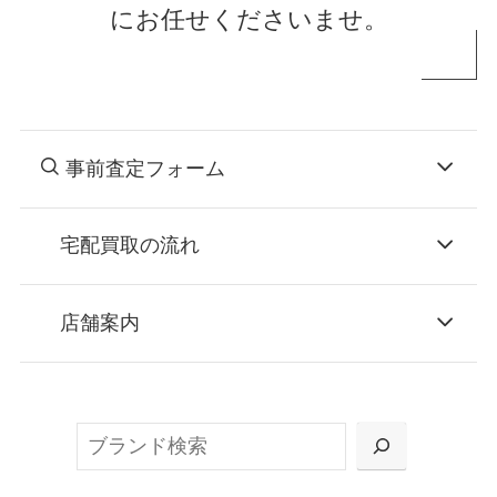
にお任せくださいませ。
事前査定フォーム
宅配買取の流れ
STEP
お申込み
店舗案内
無料で梱包ダンボールをお届けする「宅配キ
ット申込」、
検
または梱包材不要の「集荷申込」からお選び
索