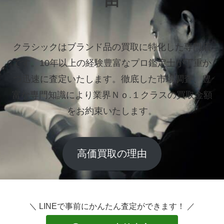
由
クラシックはブランド品の買取に特化した専門店
です。
10年以上の経験豊富なプロ鑑定士が丁重か
つ迅速に査定いたします。
徹底した市場調査、豊
富な専門知識により業界Ｎｏ.１クラスの買取金額
をお約束いたします。
高価買取の理由
＼ LINEで事前にかんたん査定ができます！ ／