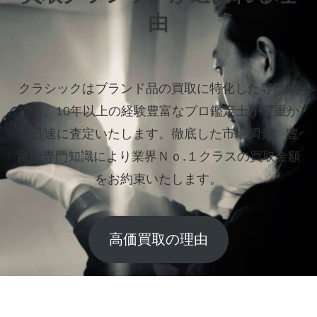
由
クラシックはブランド品の買取に特化した専門店
です。
10年以上の経験豊富なプロ鑑定士が丁重か
つ迅速に査定いたします。
徹底した市場調査、豊
富な専門知識により業界Ｎｏ.１クラスの買取金額
をお約束いたします。
高価買取の理由