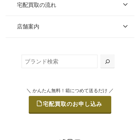
宅配買取の流れ
STEP
お申込み
店舗案内
無料で梱包ダンボールをお届けする「宅配キ
ット申込」、
検
または梱包材不要の「集荷申込」からお選び
索
いただけます。
＼
／
かんたん無料！箱につめて送るだけ
宅配買取のお申し込み
STEP
ご発送
箱に売りたいお品をつめて、送るだけで簡単
にご利用いただけます。