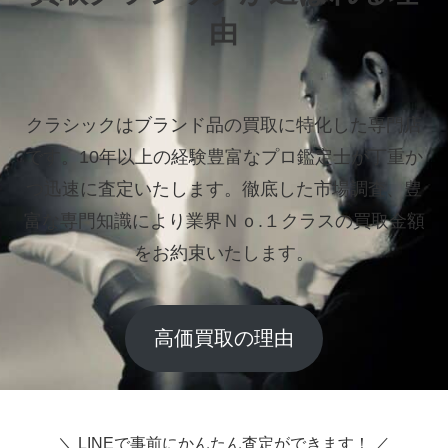
由
クラシックはブランド品の買取に特化した専門店
です。
10年以上の経験豊富なプロ鑑定士が丁重か
つ迅速に査定いたします。
徹底した市場調査、豊
富な専門知識により業界Ｎｏ.１クラスの買取金額
をお約束いたします。
高価買取の理由
＼ LINEで事前にかんたん査定ができます！ ／