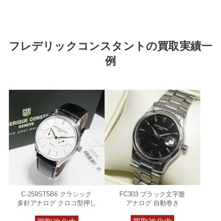
フレデリックコンスタントの買取実績一
例
FC303 ブラック文字盤
C-259ST5B6 クラシック
アナログ 自動巻き
多針アナログ クロコ型押し