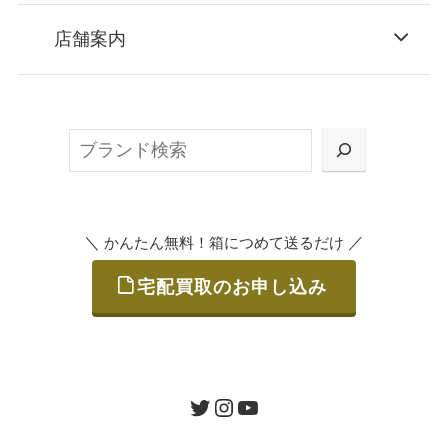
STEP
お申込み
店舗案内
無料で梱包ダンボールをお届けする「宅配キ
ット申込」、
検
または梱包材不要の「集荷申込」からお選び
索
いただけます。
＼
／
かんたん無料！箱につめて送るだけ
宅配買取のお申し込み
STEP
ご発送
箱に売りたいお品をつめて、送るだけで簡単
にご利用いただけます。
ツイッター
インスタグラム
ユーチューブ
送料は無料です。