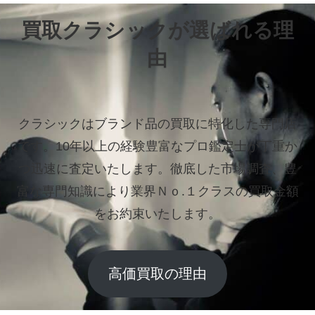
買取クラシックが選ばれる理
由
クラシックはブランド品の買取に特化した専門店
です。
10年以上の経験豊富なプロ鑑定士が丁重か
つ迅速に査定いたします。
徹底した市場調査、豊
富な専門知識により業界Ｎｏ.１クラスの買取金額
をお約束いたします。
高価買取の理由