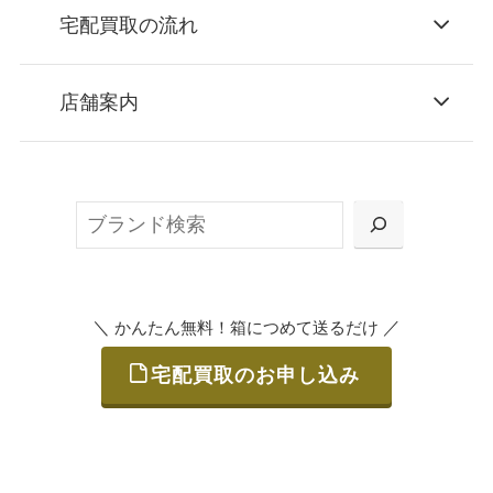
宅配買取の流れ
STEP
お申込み
店舗案内
無料で梱包ダンボールをお届けする「宅配キ
ット申込」、
検
または梱包材不要の「集荷申込」からお選び
索
いただけます。
＼
／
かんたん無料！箱につめて送るだけ
宅配買取のお申し込み
STEP
ご発送
箱に売りたいお品をつめて、送るだけで簡単
にご利用いただけます。