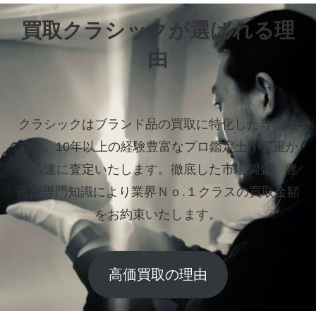
買取クラシックが選ばれる理
由
クラシックはブランド品の買取に特化した専門店
です。
10年以上の経験豊富なプロ鑑定士が丁重か
つ迅速に査定いたします。
徹底した市場調査、豊
富な専門知識により業界Ｎｏ.１クラスの買取金額
をお約束いたします。
高価買取の理由