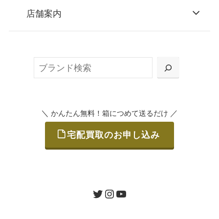
STEP
お申込み
店舗案内
無料で梱包ダンボールをお届けする「宅配キ
ット申込」、
検
または梱包材不要の「集荷申込」からお選び
索
いただけます。
＼
／
かんたん無料！箱につめて送るだけ
宅配買取のお申し込み
STEP
ご発送
箱に売りたいお品をつめて、送るだけで簡単
にご利用いただけます。
ツイッター
インスタグラム
ユーチューブ
送料は無料です。