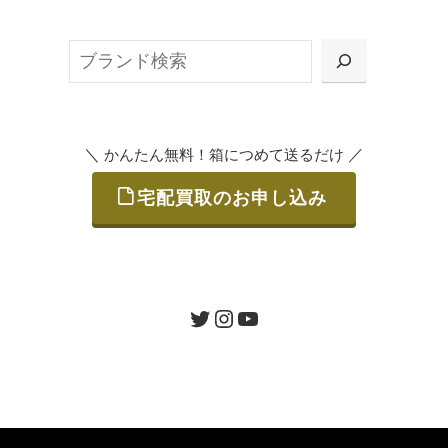
ット申込」、
検
または梱包材不要の「集荷申込」からお選び
索
いただけます。
＼
／
かんたん無料！箱につめて送るだけ
宅配買取のお申し込み
STEP
ご発送
箱に売りたいお品をつめて、送るだけで簡単
にご利用いただけます。
ツイッター
インスタグラム
ユーチューブ
送料は無料です。
STEP
査定結果のご承認 / 入金