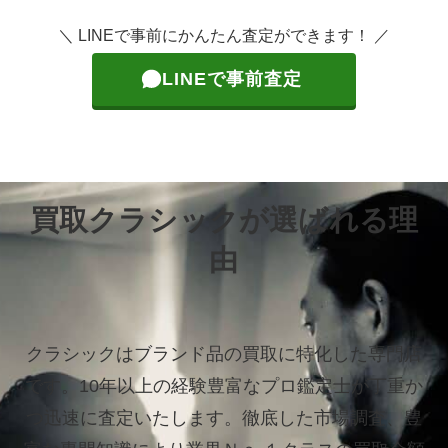
＼ LINEで事前にかんたん査定ができます！ ／
LINEで事前査定
買取クラシックが選ばれる理
由
クラシックはブランド品の買取に特化した専門店
です。
10年以上の経験豊富なプロ鑑定士が丁重か
つ迅速に査定いたします。
徹底した市場調査、豊